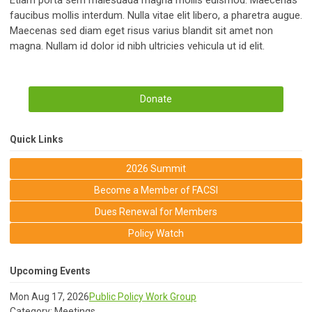
Etiam porta sem malesuada magna mollis euismod. Maecenas
faucibus mollis interdum. Nulla vitae elit libero, a pharetra augue.
Maecenas sed diam eget risus varius blandit sit amet non
magna. Nullam id dolor id nibh ultricies vehicula ut id elit.
Donate
Quick Links
2026 Summit
Become a Member of FACSI
Dues Renewal for Members
Policy Watch
Upcoming Events
Mon Aug 17, 2026
Public Policy Work Group
Category: Meetings