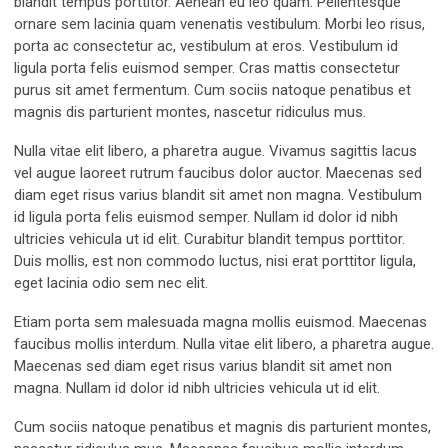
blandit tempus porttitor. Aenean eu leo quam. Pellentesque
ornare sem lacinia quam venenatis vestibulum. Morbi leo risus,
porta ac consectetur ac, vestibulum at eros. Vestibulum id
ligula porta felis euismod semper. Cras mattis consectetur
purus sit amet fermentum. Cum sociis natoque penatibus et
magnis dis parturient montes, nascetur ridiculus mus.
Nulla vitae elit libero, a pharetra augue. Vivamus sagittis lacus
vel augue laoreet rutrum faucibus dolor auctor. Maecenas sed
diam eget risus varius blandit sit amet non magna. Vestibulum
id ligula porta felis euismod semper. Nullam id dolor id nibh
ultricies vehicula ut id elit. Curabitur blandit tempus porttitor.
Duis mollis, est non commodo luctus, nisi erat porttitor ligula,
eget lacinia odio sem nec elit.
Etiam porta sem malesuada magna mollis euismod. Maecenas
faucibus mollis interdum. Nulla vitae elit libero, a pharetra augue.
Maecenas sed diam eget risus varius blandit sit amet non
magna. Nullam id dolor id nibh ultricies vehicula ut id elit.
Cum sociis natoque penatibus et magnis dis parturient montes,